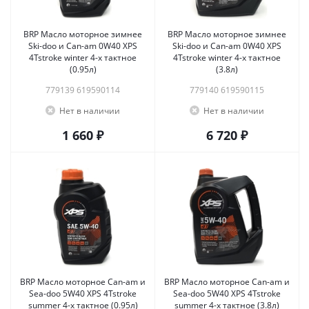
BRP Масло моторное зимнее
BRP Масло моторное зимнее
Ski-doo и Can-am 0W40 XPS
Ski-doo и Can-am 0W40 XPS
4Tstroke winter 4-х тактное
4Tstroke winter 4-х тактное
(0.95л)
(3.8л)
779139 619590114
779140 619590115
Нет в наличии
Нет в наличии
1 660 ₽
6 720 ₽
BRP Масло моторное Сan-am и
BRP Масло моторное Сan-am и
Sea-doo 5W40 XPS 4Tstroke
Sea-doo 5W40 XPS 4Tstroke
summer 4-х тактное (0.95л)
summer 4-х тактное (3.8л)