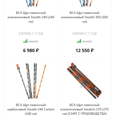
BCA Щуп лавинный
BCA Щуп лавинный
алюминиевый Stealth 240 (240
алюминиевый Stealth 300 (300
см)
см)
23E5000.1.1.1SIZ
23E5003.1.1.1SIZ
много
много
6 980 ₽
12 550 ₽
BCA Щуп лавинный
BCA Щуп лавинный
карбоновый Stealth 240 Carbon
алюминиевый Stealtch 270 (270
(240 см)
см) (СНЯТ С ПРОИЗВОДСТВА)