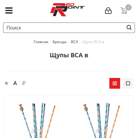
0
Главная
-
Бренды
-
BCA
-
Щупы BCA в
Щупы BCA в