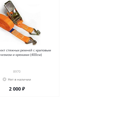
лект стяжных ремней с храповым
низмом и крюками (400см)
8970
Нет в наличии
2 000 ₽