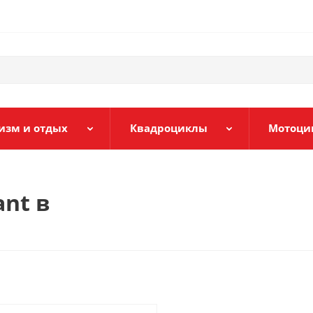
изм и отдых
Квадроциклы
Мотоци
ant в