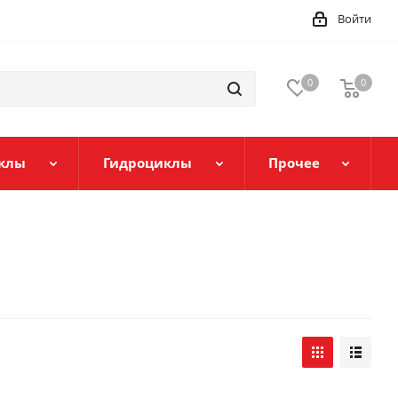
Войти
0
0
клы
Гидроциклы
Прочее