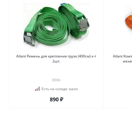
Atlant Ремень для крепления груза (400см) к-т
Atlant Ком
2шт.
меха
8966
Есть на складе:
мало
890 ₽