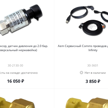
сор, датчик давления до 2.0 бар.
Aem Cервисный Comms проводов для блока
иверсальный нержавейка)
Infinity
30-2130-30
30-3601
Есть на складе:
достаточно
Нет в наличии
16 050 ₽
3 850 ₽