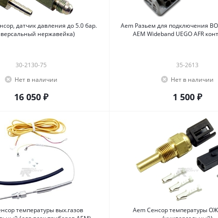
сор, датчик давления до 5.0 бар.
Aem Разьем для подключения BOS
иверсальный нержавейка)
AEM Wideband UEGO AFR кон
30-2130-75
35-2613
Нет в наличии
Нет в наличии
16 050 ₽
1 500 ₽
нсор температуры вых.газов
Aem Сенсор температуры ОЖ,