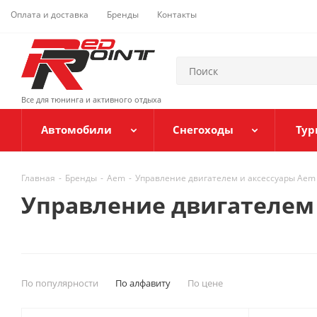
Оплата и доставка
Бренды
Контакты
Все для тюнинга и активного отдыха
Автомобили
Снегоходы
Тур
Главная
-
Бренды
-
Aem
-
Управление двигателем и аксессуары Aem
Управление двигателем 
По популярности
По алфавиту
По цене