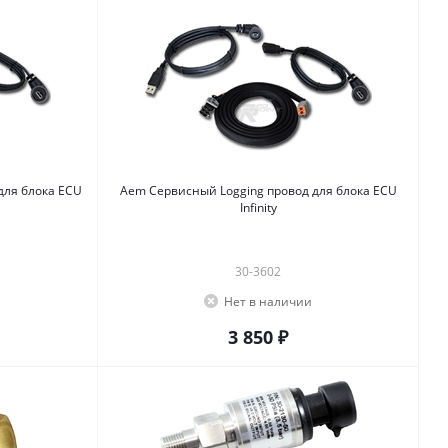
 ECU
Aem Cервисный Logging провод для блока ECU
Infinity
30-3602
Нет в наличии
3 850 ₽