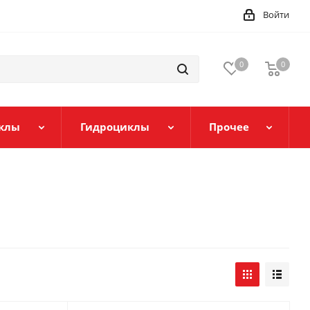
Войти
0
0
клы
Гидроциклы
Прочее