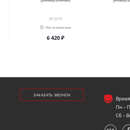
(универсальный)
универса
30-2010
Нет в наличии
6 420 ₽
ЗАКАЗАТЬ ЗВОНОК
Время
Пн – П
Сб – В