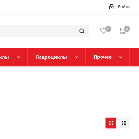
Войти
0
0
клы
Гидроциклы
Прочее