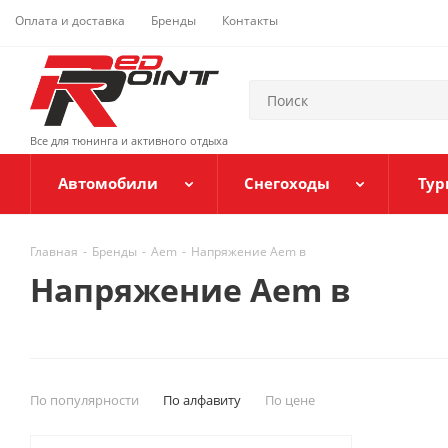
Оплата и доставка
Бренды
Контакты
Все для тюнинга и активного отдыха
Автомобили
Снегоходы
Тур
Главная
-
Бренды
-
Aem
-
Напряжение Aem в
Напряжение Aem в
По популярности
По алфавиту
По цене