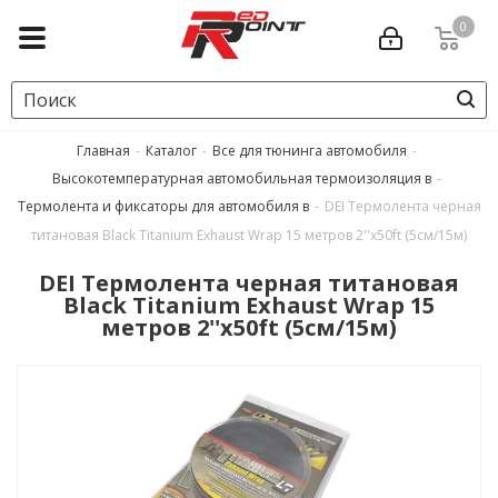
0
Главная
-
Каталог
-
Все для тюнинга автомобиля
-
Высокотемпературная автомобильная термоизоляция в
-
Термолента и фиксаторы для автомобиля в
-
DEI Термолента черная
титановая Black Titanium Exhaust Wrap 15 метров 2''x50ft (5см/15м)
DEI Термолента черная титановая
Black Titanium Exhaust Wrap 15
метров 2''x50ft (5см/15м)