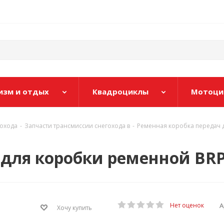
изм и отдых
Квадроциклы
Мотоци
гохода
-
Запчасти трансмиссии снегохода в
-
Ременная коробка передач д
для коробки ременной BRP 
А
Нет оценок
Хочу купить