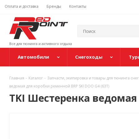
Оплата и доставка
Бренды
Контакты
Все для тюнинга и активного отдыха
Автомобили
Снегоходы
Тур
Главная
-
Каталог
-
Запчасти, экипировка и товары для тюнинга сне
ведомая для коробки ременной BRP SKI DOO G4 (63T)
TKI Шестеренка ведомая 