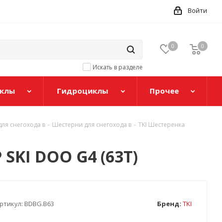
Войти
0
0
Искать в разделе
клы
Гидроциклы
Прочее
ля снегохода в
-
Шестерни для снегохода в
-
TKI Шестеренка
SKI DOO G4 (63T)
ртикул:
BDBG.B63
Бренд:
TKI