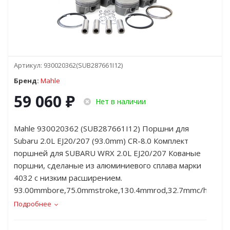
Артикул:
930020362(SUB287661I12)
Бренд:
Mahle
59 060
₽
Нет в наличии
Mahle 930020362 (SUB287661I12) Поршни для
Subaru 2.0L EJ20/207 (93.0mm) CR-8.0 Комплект
поршней для SUBARU WRX 2.0L EJ20/207 Кованые
поршни, сделаные из алюминиевого сплава марки
4032 с низким расширением.
93.00mmbore,75.0mmstroke,130.4mmrod,32.7mmc/h,23mmp
Подробнее