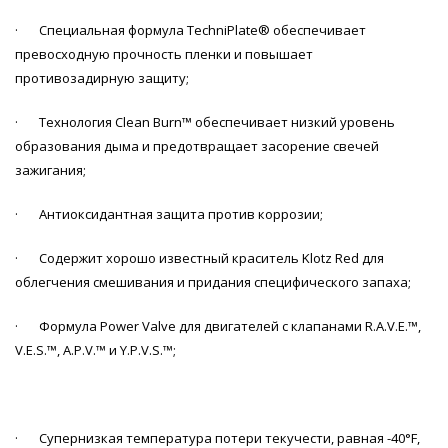
· Специальная формула TechniPlate® обеспечивает
превосходную прочность пленки и повышает
противозадирную защиту;
· Технология Clean Burn™ обеспечивает низкий уровень
образования дыма и предотвращает засорение свечей
зажигания;
· Антиоксидантная защита против коррозии;
· Содержит хорошо известный краситель Klotz Red для
облегчения смешивания и придания специфического запаха;
· Формула Power Valve для двигателей с клапанами R.A.V.E.™,
V.E.S.™, A.P.V.™ и Y.P.V.S.™;
· Супернизкая температура потери текучести, равная -40°F,