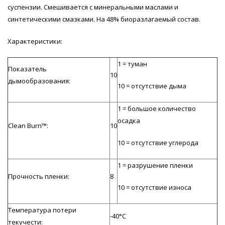
суспензии. Смешивается с минеральными маслами и
синтетическими смазками. На 48% биоразлагаемый состав.
Характеристики:
1 = туман
Показатель
10
дымообразования:
10 = отсутствие дыма
1 = большое количество
осадка
Clean Burn™:
10
10 = отсутствие углерода
1 = разрушение пленки
Прочность пленки:
8
10 = отсутствие износа
Температура потери
-40°С
текучести: