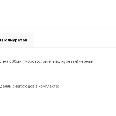
ы Полиуретан
рина 600мм ( морозостойкий полиуретан) черный
оделям снегоходов в комплекте)