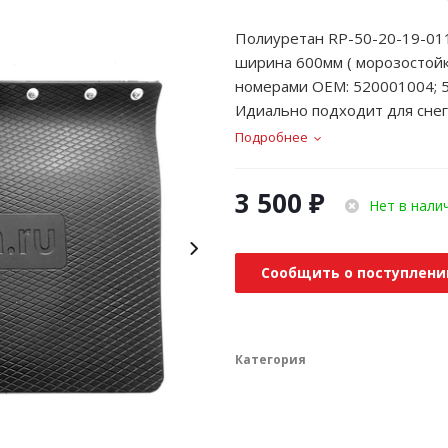
Полиуретан RP-50-20-19-011
ширина 600мм ( морозостойк
номерами OEM: 520001004; 
Идиально подходит для снег
Подробнее
3 500
₽
Нет в нали
Сообщить о поступлени
Категория