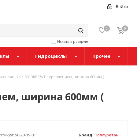
Войти
0
0
Искать в разделе
клы
Гидроциклы
Прочее
зговик LYNX 69, BRP SWT с креплением, ширина 600мм (
ием, ширина 600мм (
ртикул:
50-20-19-011
Бренд:
Полиуретан