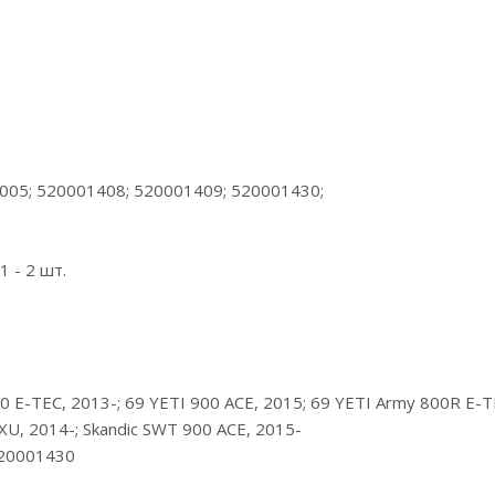
005; 520001408; 520001409; 520001430;
 - 2 шт.
 E-TEC, 2013-; 69 YETI 900 ACE, 2015; 69 YETI Army 800R E-TE
 XU, 2014-; Skandic SWT 900 ACE, 2015-
520001430