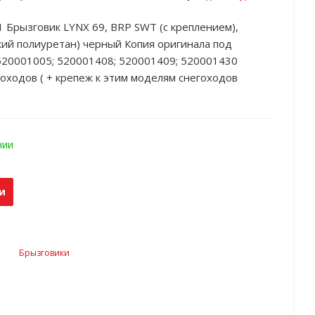
 Брызговик LYNX 69, BRP SWT (с креплением),
ий полиуретан) черный Копия оригинала под
520001005; 520001408; 520001409; 520001430
оходов ( + крепеж к этим моделям снегоходов
чии
и
Брызговики