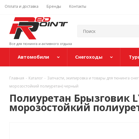
Оплата и доставка
Бренды
Контакты
Все для тюнинга и активного отдыха
Автомобили
Снегоходы
Тур
Главная
-
Каталог
-
Запчасти, экипировка и товары для тюнинга сне
морозостойкий полиуретан) черный
Полиуретан Брызговик L
морозостойкий полиуре