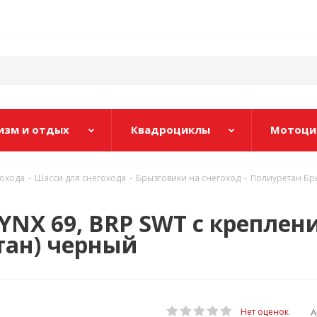
изм и отдых
Квадроциклы
Мотоци
гохода
-
Шасси для снегохода
-
Брызговики на снегоход
-
Полиуретан Бры
YNX 69, BRP SWT с креплен
тан) черный
А
Нет оценок