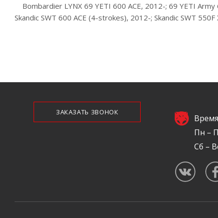
Bombardier LYNX 69 YETI 600 ACE, 2012-; 69 YETI Army 60
Skandic SWT 600 ACE (4-strokes), 2012-; Skandic SWT 550F
ЗАКАЗАТЬ ЗВОНОК
Время
Пн – П
Сб – В